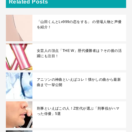
Related Posts
「山田くんとLv999の恋をする」 の登場人物と声優
を紹介！
女芸人の頂点「THE W」歴代優勝者は？その後の活
躍にも注目！
アニソンの神曲といえばコレ！懐かしの曲から最新
曲まで一挙公開
刑事といえばこの人！Z世代が選ぶ「刑事役がハマ
った俳優」5選