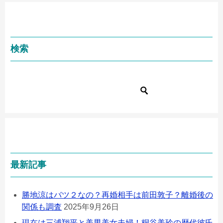
検索
最新記事
勝地涼はバツ２なの？再婚相手は前田敦子？離婚後の
関係も調査
2025年9月26日
現在は三浦翔平と美男美女夫婦！桐谷美玲の歴代彼氏