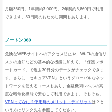
月額
360
円、
1
年契約
3,000
円、
2
年契約
5,860
円で利用
できます。
30
日間のおためし期間もあります。
ノートン
360
危険な
WEB
サイトへのアクセス防止や、
Wi-Fi
の通信リ
スクの通知などの基本的な機能に加えて、「保護レポ
ートカード」で過去
30
日分のデータがチェックできま
す。さらに「セキュア
VPN
」というグローバルなネッ
トワークを使えるコースもあり、金融機関レベルの高
度な暗号化機能で安心して利用できます。そもそも、
VPNってなに？使用時のメリット・デメリット
は？と
いう方はリンク先を参照してください。