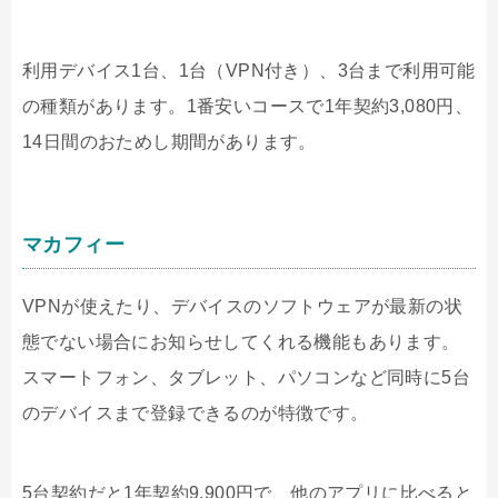
利用デバイス
1
台、
1
台（
VPN
付き）、
3
台まで利用可能
の種類があります。
1
番安いコースで
1
年契約
3,080
円、
14
日間のおためし期間があります。
マカフィー
VPN
が使えたり、デバイスのソフトウェアが最新の状
態でない場合にお知らせしてくれる機能もあります。
スマートフォン、タブレット、パソコンなど同時に
5
台
のデバイスまで登録できるのが特徴です。
5
台契約だと
1
年契約
9,900
円で、他のアプリに比べると