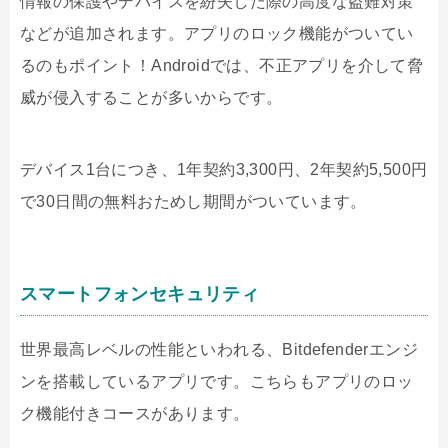
情報の保護やデバイスを紛失した際の高度な盗難対策
などが追加されます。アプリのロック機能がついてい
るのもポイント！
Android
では、不正アプリを介して脅
威が侵入することが多いからです。
デバイス
1
台につき、
1
年契約
3,300
円、
2
年契約
5,500
円
で
30
日間の無料おためし期間がついています。
スマートフォンセキュリティ
世界最高レベルの性能といわれる、
Bitdefender
エンジ
ンを搭載しているアプリです。こちらもアプリのロッ
ク機能付きコースがあります。